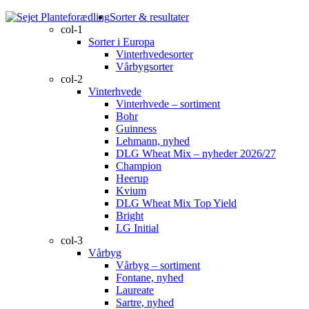
Sorter & resultater
col-1
Sorter i Europa
Vinterhvedesorter
Vårbygsorter
col-2
Vinterhvede
Vinterhvede – sortiment
Bohr
Guinness
Lehmann, nyhed
DLG Wheat Mix – nyheder 2026/27
Champion
Heerup
Kvium
DLG Wheat Mix Top Yield
Bright
LG Initial
col-3
Vårbyg
Vårbyg – sortiment
Fontane, nyhed
Laureate
Sartre, nyhed