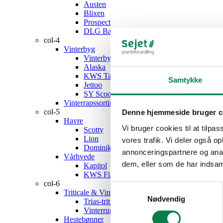
Austen
Blixen
Prospect
DLG Barley Mix, nyhed
col-4
Vinterbyg
Vinterbyg – sortiment
Alaska
KWS Tardis
Samtykke
Jettoo
SY Scoop, nyhed
Vinterrapssortiment
col-5
Denne hjemmeside bruger c
Havre
Vi bruger cookies til at tilpas
Scotty
Lion
vores trafik. Vi deler også 
Dominik
annonceringspartnere og anal
Vårhvede
dem, eller som de har indsaml
Kapitol
KWS Fixum
col-6
Samtykkevalg
Triticale & Vinterrug
Nødvendig
Trias-triticale
Vinterrug
Hestebønner