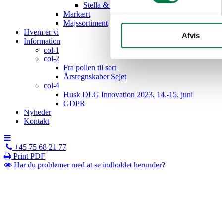
Stella & Capri
Markært
Majssortiment
Hvem er vi
Afvis
Information
col-1
col-2
Fra pollen til sort
Årsregnskaber Sejet
col-4
Husk DLG Innovation 2023, 14.-15. juni
GDPR
Nyheder
Kontakt
+45 75 68 21 77
Print PDF
Har du problemer med at se indholdet herunder?