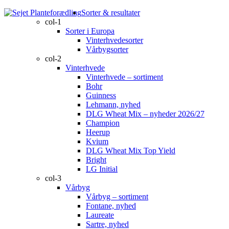
Sorter & resultater
col-1
Sorter i Europa
Vinterhvedesorter
Vårbygsorter
col-2
Vinterhvede
Vinterhvede – sortiment
Bohr
Guinness
Lehmann, nyhed
DLG Wheat Mix – nyheder 2026/27
Champion
Heerup
Kvium
DLG Wheat Mix Top Yield
Bright
LG Initial
col-3
Vårbyg
Vårbyg – sortiment
Fontane, nyhed
Laureate
Sartre, nyhed