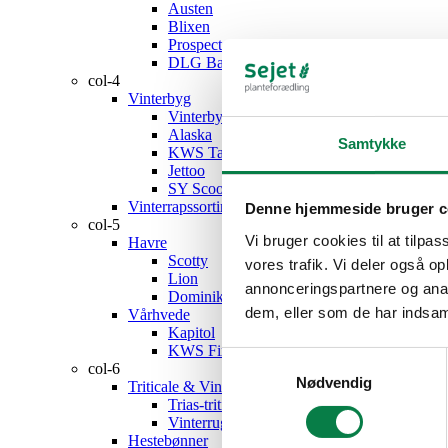
Austen
Blixen
Prospect
DLG Barley Mix, nyhed
col-4
Vinterbyg
Vinterbyg – sortiment
Alaska
Samtykke
KWS Tardis
Jettoo
SY Scoop, nyhed
Vinterrapssortiment
Denne hjemmeside bruger c
col-5
Vi bruger cookies til at tilpas
Havre
Scotty
vores trafik. Vi deler også 
Lion
annonceringspartnere og anal
Dominik
dem, eller som de har indsaml
Vårhvede
Kapitol
KWS Fixum
Samtykkevalg
col-6
Nødvendig
Triticale & Vinterrug
Trias-triticale
Vinterrug
Hestebønner