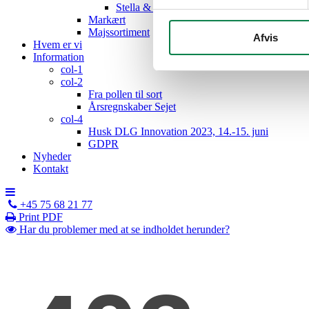
Stella & Capri
Markært
Majssortiment
Afvis
Hvem er vi
Information
col-1
col-2
Fra pollen til sort
Årsregnskaber Sejet
col-4
Husk DLG Innovation 2023, 14.-15. juni
GDPR
Nyheder
Kontakt
+45 75 68 21 77
Print PDF
Har du problemer med at se indholdet herunder?