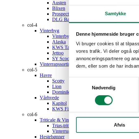
Austen
Blixen
Samtykke
Prospect
DLG Barley Mix, nyhed
col-4
Vinterbyg
Denne hjemmeside bruger c
Vinterbyg – sortiment
Alaska
Vi bruger cookies til at tilpas
KWS Tardis
vores trafik. Vi deler også 
Jettoo
SY Scoop, nyhed
annonceringspartnere og anal
Vinterrapssortiment
dem, eller som de har indsaml
col-5
Havre
Samtykkevalg
Scotty
Lion
Nødvendig
Dominik
Vårhvede
Kapitol
KWS Fixum
col-6
Triticale & Vinterrug
Afvis
Trias-triticale
Vinterrug
Hestebønner