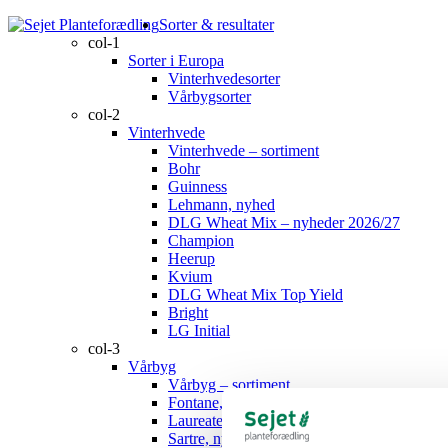
Sorter & resultater
col-1
Sorter i Europa
Vinterhvedesorter
Vårbygsorter
col-2
Vinterhvede
Vinterhvede – sortiment
Bohr
Guinness
Lehmann, nyhed
DLG Wheat Mix – nyheder 2026/27
Champion
Heerup
Kvium
DLG Wheat Mix Top Yield
Bright
LG Initial
col-3
Vårbyg
Vårbyg – sortiment
Fontane, nyhed
Laureate
Sartre, nyhed